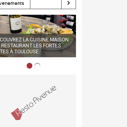
vènements
COUVREZ LA CUISINE MAISON
 RESTAURANT LES FORTES
LE GRAIN DE FOLIE 
TES À TOULOUSE
DÉCOUVRIR EN CENTR