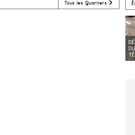
Tous les Quartiers
É
DÉ
DU
TÊ