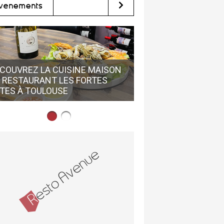
vènements
COUVREZ LA CUISINE MAISON
 RESTAURANT LES FORTES
LE GRAIN DE FOLIE 
TES À TOULOUSE
DÉCOUVRIR EN CENTR