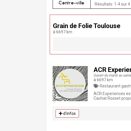
Centre-ville
Résultats: 1-4 sur 4
Grain de Folie Toulouse
à 6697 km
ACR Experie
Ouvert du mardi au samedi
à 6697 km
Restaurant gastr
ACR Experiences est
Cachat Rosset propo
d'infos