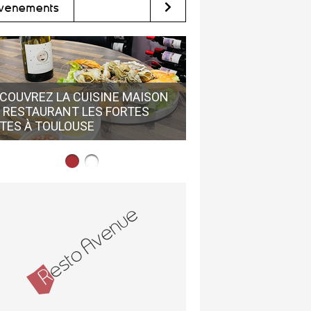
vènements
COUVREZ LA CUISINE MAISON
 RESTAURANT LES FORTES
LE GRAIN DE FOLIE 
TES À TOULOUSE
DÉCOUVRIR EN CENTR