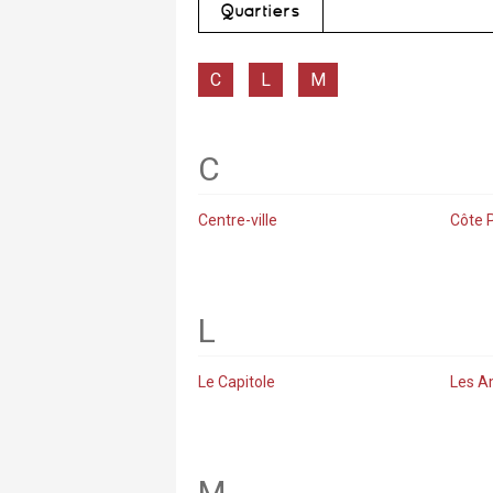
Quartiers
C
L
M
C
Centre-ville
Côte 
L
Le Capitole
Les A
M