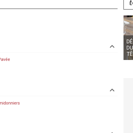
É
DÉ
DU
TÊ
Pavée
midonniers